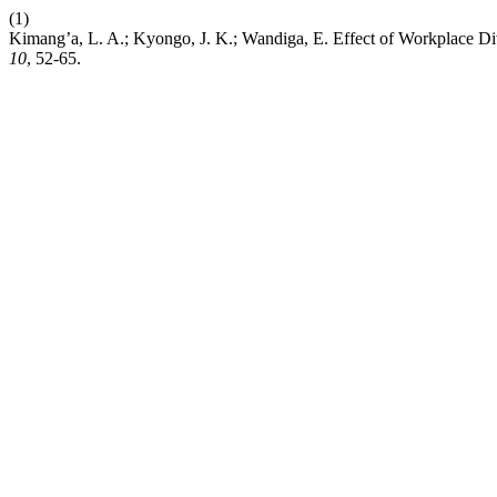
(1)
Kimang’a, L. A.; Kyongo, J. K.; Wandiga, E. Effect of Workplace Di
10
, 52-65.